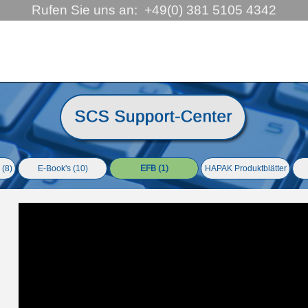
Rufen Sie uns an:  +49(0) 381 5105 4342
ringen
 (8)
E-Book's (10)
EFB (1)
HAPAK Produktblätter
▼