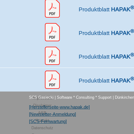
®
Produktblatt
HAPAK
®
Produktblatt
HAPAK
®
Produktblatt
HAPAK
®
Produktblatt
HAPAK
Menü überspringen
SCS Gasiecki | Software * Consulting * Support | Dünkirchen
Impressum
Disclaimer
[Herstellerseite-www.hapak.de]
AGB
[Newsletter-Anmeldung]
Kontakt
[SCS-Fernwartung]
Datenschutz