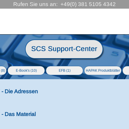
Rufen Sie uns an:  +49(0) 381 5105 4342
ringen
 (8)
E-Book's (10)
EFB (1)
HAPAK Produktblätter
▼
- Die Adressen
- Das Material