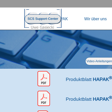
Direkt zum Seiteninhalt
Menü übersp
Home
HAPAK
Wir über uns
Menü überspringen
Video-Anleitungen
®
Produktblatt
HAPAK
®
Produktblatt
HAPAK