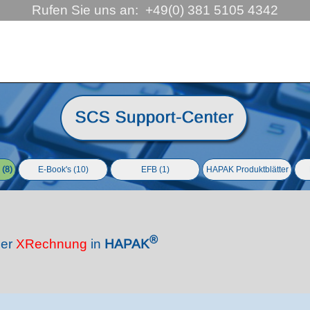
Rufen Sie uns an:  +49(0) 381 5105 4342
ringen
 (8)
E-Book's (10)
EFB (1)
HAPAK Produktblätter
▼
®
ner
XRechnung
in
HAPAK