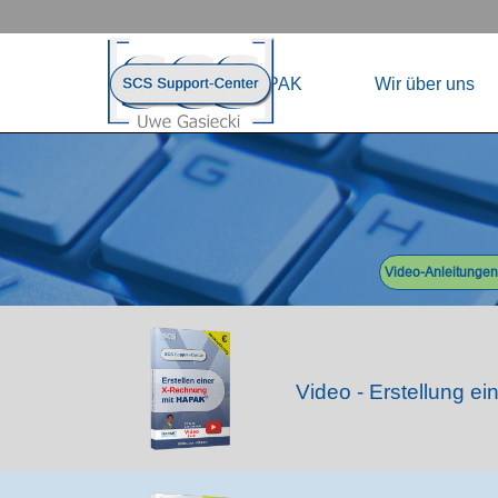
Direkt zum Seiteninhalt
Menü übersp
Home
HAPAK
Wir über uns
Menü überspringen
Video-Anleitungen
Video - Erstellung ei