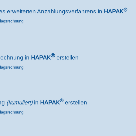
®
des erweiterten Anzahlungsverfahrens
in
HAPAK
hlagsrechnung
®
srechnung in
H
APAK
erstellen
hlagsrechnung
®
ung
(kumuliert)
in
HAPAK
erstellen
hlagsrechnung